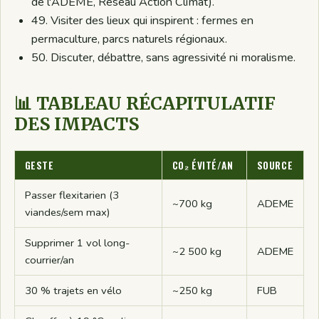
de l'ADEME, Réseau Action Climat).
49. Visiter des lieux qui inspirent : fermes en
permaculture, parcs naturels régionaux.
50. Discuter, débattre, sans agressivité ni moralisme.
📊 TABLEAU RÉCAPITULATIF
DES IMPACTS
GESTE
CO₂ ÉVITÉ/AN
SOURCE
Passer flexitarien (3
~700 kg
ADEME
viandes/sem max)
Supprimer 1 vol long-
~2 500 kg
ADEME
courrier/an
30 % trajets en vélo
~250 kg
FUB