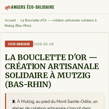
🌱
ANGERS ÉCO-SOLIDAIRE
Accueil
›
La Bouclette d'Or — création artisanale solidaire à
Mutzig (Bas-Rhin)
2026-05-18
FICHE ANNUAIRE
LA BOUCLETTE D'OR —
CRÉATION ARTISANALE
SOLIDAIRE À MUTZIG
(BAS-RHIN)
🧵 À Mutzig, au pied du Mont Sainte-Odile, un
atelier de création artisanale s'inscrit dans