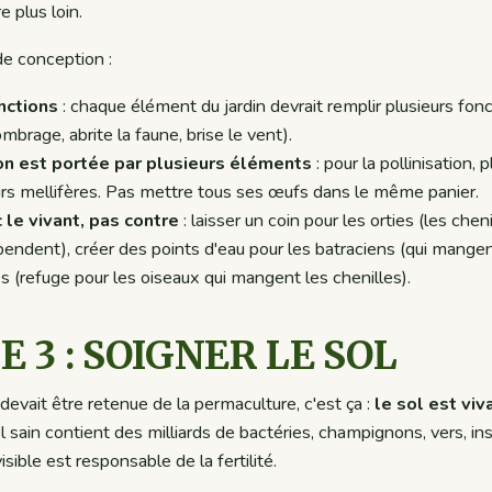
e plus loin.
de conception :
nctions
: chaque élément du jardin devrait remplir plusieurs fonc
 ombrage, abrite la faune, brise le vent).
on est portée par plusieurs éléments
: pour la pollinisation, 
rs mellifères. Pas mettre tous ses œufs dans le même panier.
 le vivant, pas contre
: laisser un coin pour les orties (les chen
pendent), créer des points d'eau pour les batraciens (qui mangen
s (refuge pour les oiseaux qui mangent les chenilles).
E 3 : SOIGNER LE SOL
devait être retenue de la permaculture, c'est ça :
le sol est viv
l sain contient des milliards de bactéries, champignons, vers, i
sible est responsable de la fertilité.