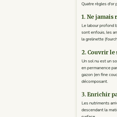
Quatre règles d'or p
1. Ne jamais
Le labour profond b
sont enfouis, les a
la grelinette (fourc
2. Couvrir l
Un sol nu est un sol
en permanence par d
gazon (en fine couch
décomposant.
3. Enrichir p
Les nutriments arriv
descendant la mati
surface.