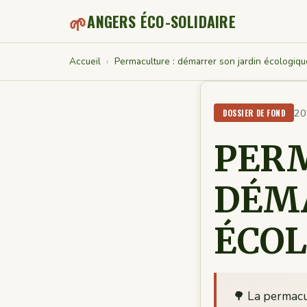
🌱
ANGERS ÉCO-SOLIDAIRE
Accueil
›
Permaculture : démarrer son jardin écologiqu
20
DOSSIER DE FOND
PERM
DÉMA
ÉCOL
🌳 La permacu