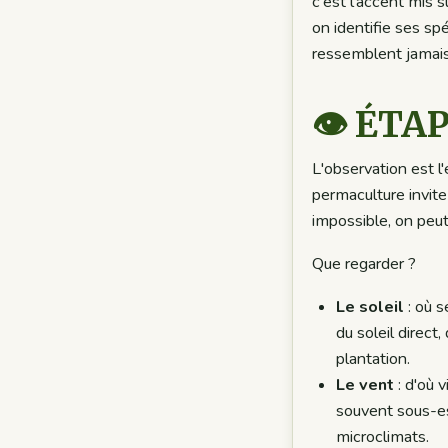
c'est l'accent mis s
on identifie ses sp
ressemblent jamais
👁️ ÉTA
L'observation est l
permaculture invite
impossible, on peu
Que regarder ?
Le soleil
: où s
du soleil direct
plantation.
Le vent
: d'où 
souvent sous-es
microclimats.