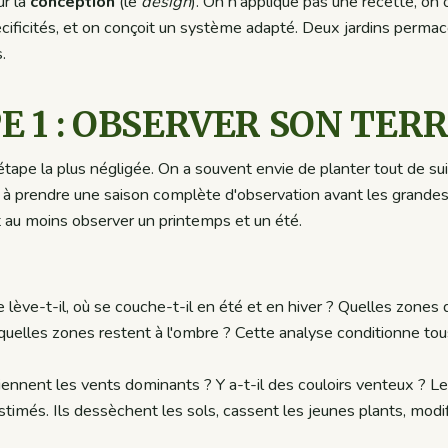
ur la
conception
(le
design
). On n'applique pas une recette, on 
écificités, et on conçoit un système adapté. Deux jardins perma
.
PE 1 : OBSERVER SON TER
'étape la plus négligée. On a souvent envie de planter tout de sui
 à prendre une saison complète d'observation avant les grandes 
t au moins observer un printemps et un été.
e lève-t-il, où se couche-t-il en été et en hiver ? Quelles zones 
, quelles zones restent à l'ombre ? Cette analyse conditionne tou
viennent les vents dominants ? Y a-t-il des couloirs venteux ? L
timés. Ils dessèchent les sols, cassent les jeunes plants, modif