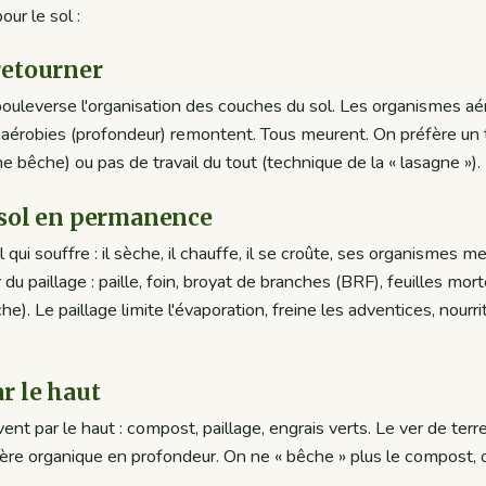
our le sol :
 retourner
ouleverse l'organisation des couches du sol. Les organismes aé
naérobies (profondeur) remontent. Tous meurent. On préfère un tr
he bêche) ou pas de travail du tout (technique de la « lasagne »).
e sol en permanence
 qui souffre : il sèche, il chauffe, il se croûte, ses organismes m
u paillage : paille, foin, broyat de branches (BRF), feuilles mor
e). Le paillage limite l'évaporation, freine les adventices, nourri
ar le haut
ent par le haut : compost, paillage, engrais verts. Le ver de terre 
ère organique en profondeur. On ne « bêche » plus le compost, 