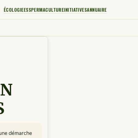
ÉCOLOGIE
ESS
PERMACULTURE
INITIATIVES
ANNUAIRE
IN
S
t une démarche