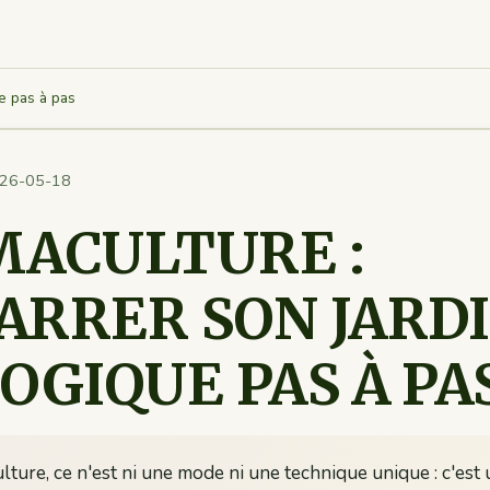
e pas à pas
26-05-18
ACULTURE :
RRER SON JARD
OGIQUE PAS À PA
lture, ce n'est ni une mode ni une technique unique : c'es