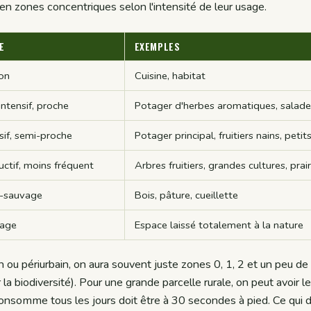
é en zones concentriques selon l'intensité de leur usage.
E
EXEMPLES
on
Cuisine, habitat
intensif, proche
Potager d'herbes aromatiques, salade
sif, semi-proche
Potager principal, fruitiers nains, peti
ctif, moins fréquent
Arbres fruitiers, grandes cultures, prair
-sauvage
Bois, pâture, cueillette
age
Espace laissé totalement à la nature
in ou périurbain, on aura souvent juste zones 0, 1, 2 et un peu de
la biodiversité). Pour une grande parcelle rurale, on peut avoir l
 consomme tous les jours doit être à 30 secondes à pied. Ce qu