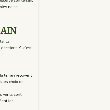
observe son terrain,
coles ne se
RAIN
te. La
décisions. Si c'est
du terrain reçoivent
s les choix de
es vents sont
ient les