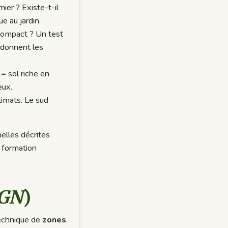
ier ? Existe-t-il
e au jardin.
u compact ? Un test
e donnent les
 = sol riche en
eux.
limats. Le sud
elles décrites
e formation
GN
)
technique de
zones
.