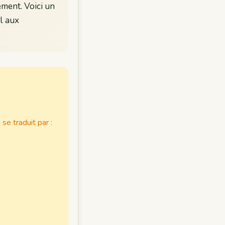
ement. Voici un
l aux
se traduit par :