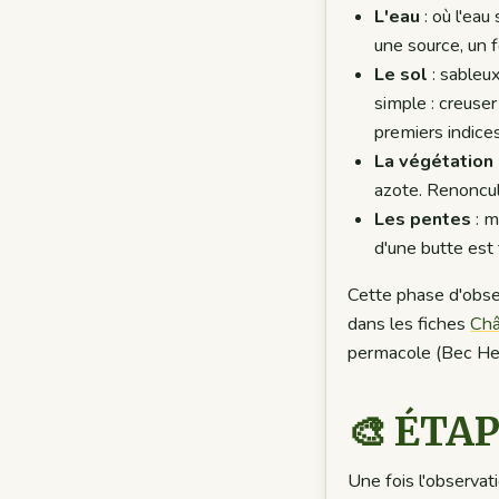
L'eau
: où l'eau
une source, un f
Le sol
: sableux
simple : creuse
premiers indices
La végétation
azote. Renoncul
Les pentes
: m
d'une butte est
Cette phase d'obse
dans les fiches
Châ
permacole (Bec Hell
🎨 ÉTAP
Une fois l'observat