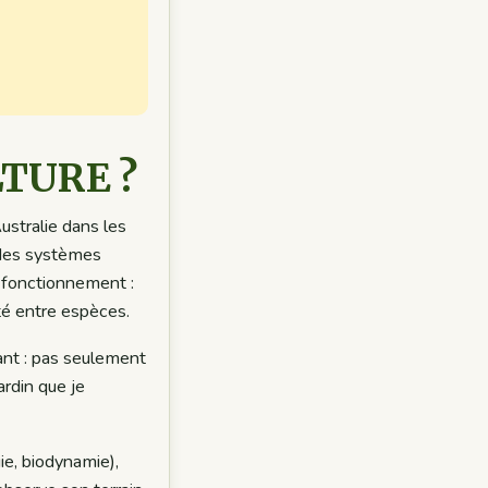
LTURE ?
Australie dans les
r des systèmes
ur fonctionnement :
té entre espèces.
vant : pas seulement
jardin que je
ie, biodynamie),