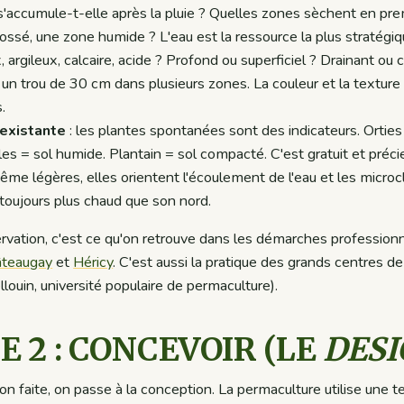
 s'accumule-t-elle après la pluie ? Quelles zones sèchent en prem
ossé, une zone humide ? L'eau est la ressource la plus stratégiqu
, argileux, calcaire, acide ? Profond ou superficiel ? Drainant o
r un trou de 30 cm dans plusieurs zones. La couleur et la textur
.
 existante
: les plantes spontanées sont des indicateurs. Orties
es = sol humide. Plantain = sol compacté. C'est gratuit et préci
ême légères, elles orientent l'écoulement de l'eau et les microc
 toujours plus chaud que son nord.
rvation, c'est ce qu'on retrouve dans les démarches professionn
teaugay
et
Héricy
. C'est aussi la pratique des grands centres d
ouin, université populaire de permaculture).
E 2 : CONCEVOIR (LE
DESI
ion faite, on passe à la conception. La permaculture utilise une 