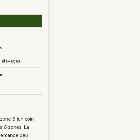
s
ts élevages
ie
 zone 5 (un coin
es 6 zones. La
i demande peu