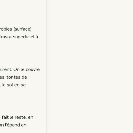
robies (surface)
avail superficiel à
eurent. On le couvre
tes, tontes de
t le sol en se
fait le reste, en
on l'épand en