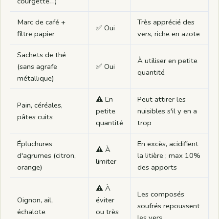
courgette…)
Marc de café +
Très apprécié des
✅ Oui
filtre papier
vers, riche en azote
Sachets de thé
À utiliser en petite
(sans agrafe
✅ Oui
quantité
métallique)
⚠️ En
Peut attirer les
Pain, céréales,
petite
nuisibles s'il y en a
pâtes cuits
quantité
trop
Épluchures
En excès, acidifient
⚠️ À
d'agrumes (citron,
la litière ; max 10%
limiter
orange)
des apports
⚠️ À
Les composés
Oignon, ail,
éviter
soufrés repoussent
échalote
ou très
les vers