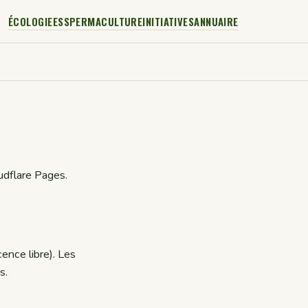
ÉCOLOGIE
ESS
PERMACULTURE
INITIATIVES
ANNUAIRE
udflare Pages.
ence libre). Les
s.