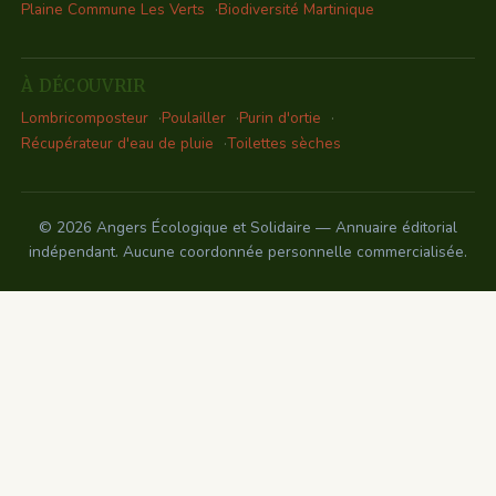
Plaine Commune Les Verts
Biodiversité Martinique
À DÉCOUVRIR
Lombricomposteur
Poulailler
Purin d'ortie
Récupérateur d'eau de pluie
Toilettes sèches
© 2026 Angers Écologique et Solidaire — Annuaire éditorial
indépendant. Aucune coordonnée personnelle commercialisée.