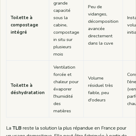
grande
Peu de
capacité
vidanges,
Toilette à
sous la
Inst
décomposition
compostage
cabine,
volu
avancée
intégré
compostage
init
directement
in situ sur
dans la cuve
plusieurs
mois
Ventilation
forcée et
Con
Volume
chaleur pour
l'én
Toilette à
résiduel très
évaporer
(ven
déshydratation
faible, peu
l'humidité
parf
d'odeurs
des
chau
matières
La
TLB
reste la solution la plus répandue en France pour