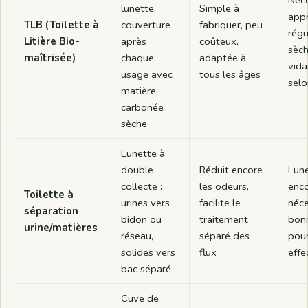
lunette,
Simple à
app
TLB (Toilette à
couverture
fabriquer, peu
régu
Litière Bio-
après
coûteux,
sèch
maîtrisée)
chaque
adaptée à
vida
usage avec
tous les âges
selo
matière
carbonée
sèche
Lunette à
double
Réduit encore
Lune
collecte :
les odeurs,
enc
Toilette à
urines vers
facilite le
néce
séparation
bidon ou
traitement
bon
urine/matières
réseau,
séparé des
pour
solides vers
flux
effe
bac séparé
Cuve de