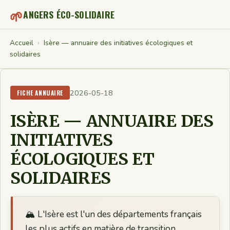
🌱
ANGERS ÉCO-SOLIDAIRE
Accueil
›
Isère — annuaire des initiatives écologiques et
solidaires
2026-05-18
FICHE ANNUAIRE
ISÈRE — ANNUAIRE DES
INITIATIVES
ÉCOLOGIQUES ET
SOLIDAIRES
🏔️ L'Isère est l'un des départements français
les plus actifs en matière de transition