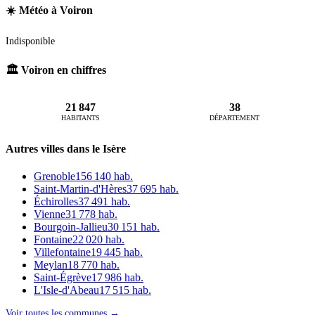
☀️ Météo à Voiron
Indisponible
🏛️ Voiron en chiffres
21 847
38
HABITANTS
DÉPARTEMENT
Autres villes dans le Isère
Grenoble
156 140 hab.
Saint-Martin-d'Hères
37 695 hab.
Échirolles
37 491 hab.
Vienne
31 778 hab.
Bourgoin-Jallieu
30 151 hab.
Fontaine
22 020 hab.
Villefontaine
19 445 hab.
Meylan
18 770 hab.
Saint-Égrève
17 986 hab.
L'Isle-d'Abeau
17 515 hab.
Voir toutes les communes →