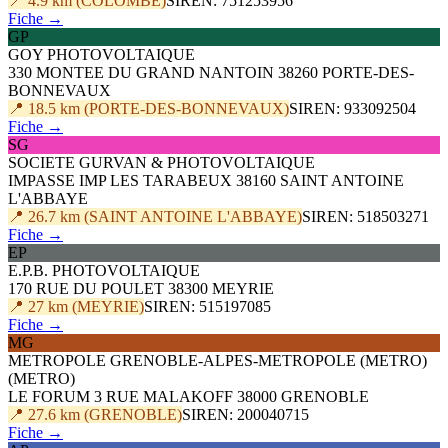
📍 4.9 km (COLOMBE)
SIREN: 751253956
Fiche →
GP
GOY PHOTOVOLTAIQUE
330 MONTEE DU GRAND NANTOIN 38260 PORTE-DES-
BONNEVAUX
📍 18.5 km (PORTE-DES-BONNEVAUX)
SIREN: 933092504
Fiche →
SG
SOCIETE GURVAN & PHOTOVOLTAIQUE
IMPASSE IMP LES TARABEUX 38160 SAINT ANTOINE
L'ABBAYE
📍 26.7 km (SAINT ANTOINE L'ABBAYE)
SIREN: 518503271
Fiche →
EP
E.P.B. PHOTOVOLTAIQUE
170 RUE DU POULET 38300 MEYRIE
📍 27 km (MEYRIE)
SIREN: 515197085
Fiche →
MG
METROPOLE GRENOBLE-ALPES-METROPOLE (METRO)
(METRO)
LE FORUM 3 RUE MALAKOFF 38000 GRENOBLE
📍 27.6 km (GRENOBLE)
SIREN: 200040715
Fiche →