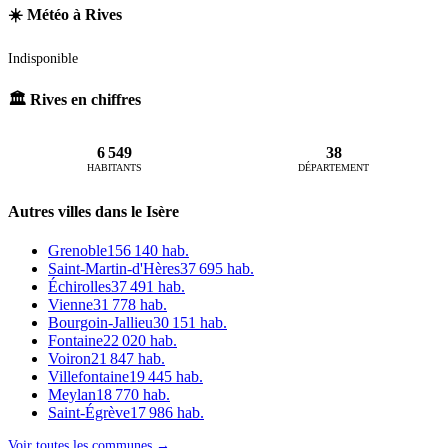
☀️ Météo à Rives
Indisponible
🏛️ Rives en chiffres
6 549
38
HABITANTS
DÉPARTEMENT
Autres villes dans le Isère
Grenoble
156 140 hab.
Saint-Martin-d'Hères
37 695 hab.
Échirolles
37 491 hab.
Vienne
31 778 hab.
Bourgoin-Jallieu
30 151 hab.
Fontaine
22 020 hab.
Voiron
21 847 hab.
Villefontaine
19 445 hab.
Meylan
18 770 hab.
Saint-Égrève
17 986 hab.
Voir toutes les communes →