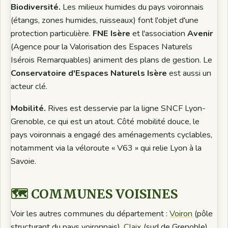
Biodiversité.
Les milieux humides du pays voironnais
(étangs, zones humides, ruisseaux) font l'objet d'une
protection particulière.
FNE Isère
et l'association
Avenir
(Agence pour la Valorisation des Espaces Naturels
Isérois Remarquables) animent des plans de gestion. Le
Conservatoire d'Espaces Naturels Isère
est aussi un
acteur clé.
Mobilité.
Rives est desservie par la ligne SNCF Lyon-
Grenoble, ce qui est un atout. Côté mobilité douce, le
pays voironnais a engagé des aménagements cyclables,
notamment via la véloroute « V63 » qui relie Lyon à la
Savoie.
🗺️ COMMUNES VOISINES
Voir les autres communes du département :
Voiron
(pôle
structurant du pays voironnais),
Claix
(sud de Grenoble),