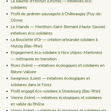
La Baume-d'Hostun (Drôme) — initiatives éco-
solidaires
Profil de jardinier-paysagiste à Châteaugay (Puy-de-
Dôme)
Le Mainde — Menthon-Saint-Bernard (Haute-Savoie)
initiatives éco-solidaires
La Bouclette d'Or — création artisanale solidaire à
Mutzig (Bas-Rhin)
Engagement éco-solidaire à Nice (Alpes-Maritimes)
— métropole en transition
Rives (Isère) — initiatives écologiques et solidaires en
Bièvre-Valloire
Savigneux (Loire) — initiatives écologiques et
solidaires dans le Forez
Profil engagé éco-solidaire à Strasbourg (Bas-Rhin)
Vienne (Isère) — initiatives écologiques et solidaires
en vallée du Rhône
Voiron (Isère) — initiatives écologiques et solidaires en